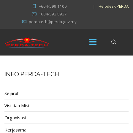
+604-599 1100
|
Helpdesk PERDA
+604-593 8937
perdatech@perda.gov.my
INFO PERDA-TECH
Sejarah
Visi dan Misi
Organisasi
Kerjasama