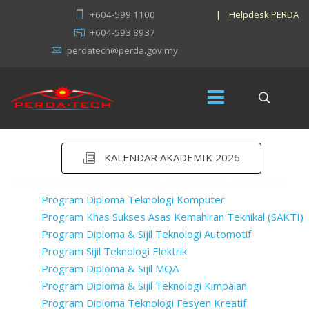
+604-599 1100
|
Helpdesk PERDA
+604-593 8937
perdatech@perda.gov.my
KALENDAR AKADEMIK 2026
RINGKASAN MINGGU PEMBELAJARAN SESI JULAI 2026
Program Diploma Teknologi Komputer
Program Khas Sukses Asas Kemahiran Teknikal (SAKTI)
Program Diploma & Sijil Teknologi Automotif
Program Sijil Teknologi Elektrik
Program Diploma & Sijil MQA
Program Diploma & Sijil Teknologi Kimpalan
Program Diploma Teknologi Fesyen Kreatif